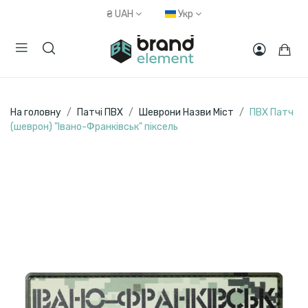
₴
UAH
Укр
На головну
Патчі ПВХ
Шеврони Назви Міст
ПВХ Патч
(шеврон) "Івано-Франківськ" піксель