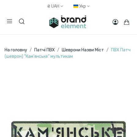
₴
UAH
Укр
На головну
Патчі ПВХ
Шеврони Назви Міст
ПВХ Патч
(шеврон) "Кам'янське" мультикам