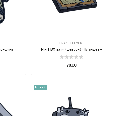
700,00 ₴
1 500,00 ₴
BRAND ELEMENT
поколінь»
Міні ПВХ патч (шеврон) «Планшет»
70,00 ₴
Новий