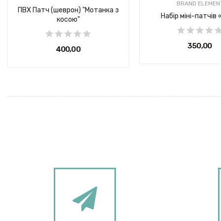
BRAND ELEMEN
ПВХ Патч (шеврон) "Мотанка з
Набір міні-патчів
косою"
350,00 ₴
400,00 ₴
BRAND ELEMENT
BRAND ELEMENT
BRAND ELEMEN
BRAND ELEMEN
Патч Панель на систему Molle
Додаткова Сторінка до Патч
Патчхолдер для ш
Патч Бук чорн