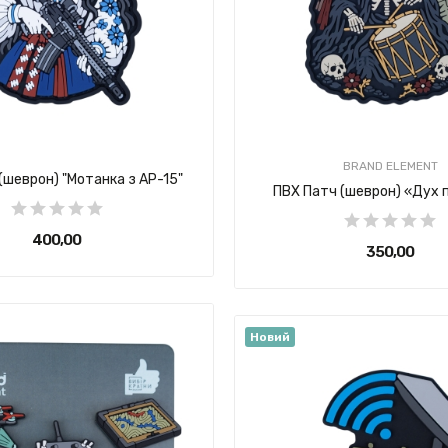
400,00 ₴
BRAND ELEMENT
(шеврон) "Мотанка з АР-15"
ПВХ Патч (шеврон) «Дух 
400,00 ₴
350,00 ₴
Новий