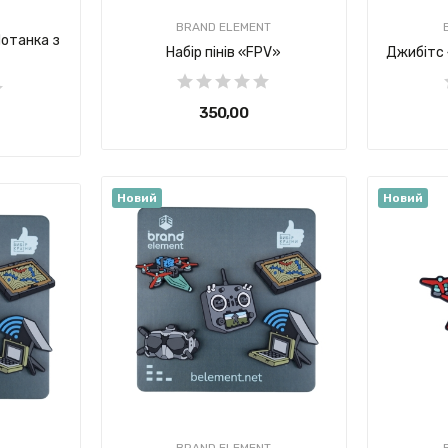
BRAND ELEMENT
Мотанка з
Набір пінів «FPV»
Джибітс
350,00 ₴
Новий
Новий
BRAND ELEMENT