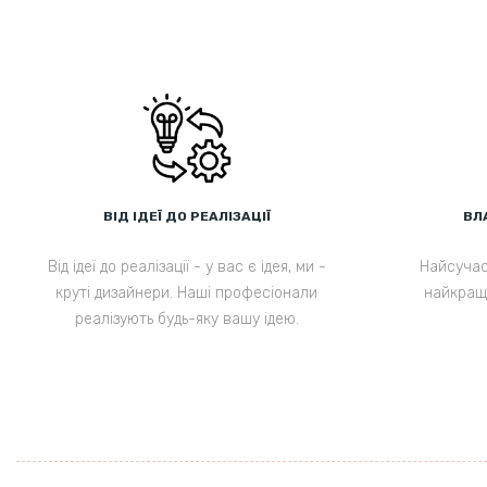
ВІД ІДЕЇ ДО РЕАЛІЗАЦІЇ
ВЛ
Від ідеї до реалізації - у вас є ідея, ми -
Найсучас
круті дизайнери. Наші професіонали
найкращи
реалізують будь-яку вашу ідею.