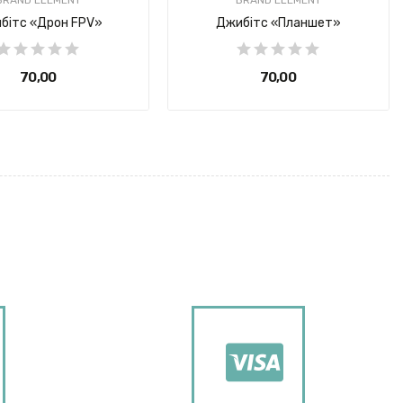
бітс «Дрон FPV»
Джибітс «Планшет»
70,00 ₴
70,00 ₴
BRAND ELEMENT
BRAND ELEMENT
 Панель 30х30 см
Патч Панель 70х70 см