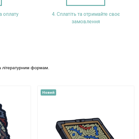
а оплату
4. Сплатіть та отримайте своє
400,00 ₴
1 300,00 ₴
замовлення
ла літературним формам.
Новий
BRAND ELEMENT
BRAND ELEMENT
 Панель 50х50 см
Патч Панель 100х50 см