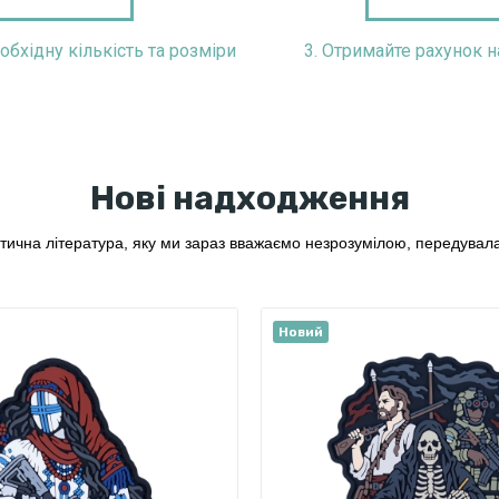
125*8 вертикальна
еобхідну кількість та розміри
3. Отримайте рахунок н
1 500,00 ₴
70,00 ₴
Нові надходження
отична література, яку ми зараз вважаємо незрозумілою, передува
Новий
T
ль
Патч
Патч Панель "Мапа України"
T