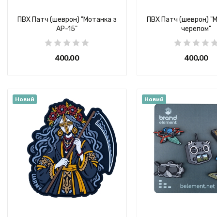
ПВХ Патч (шеврон) "Мотанка з
ПВХ Патч (шеврон) "
АР-15"
черепом"
400,00 ₴
400,00 ₴
Новий
Новий