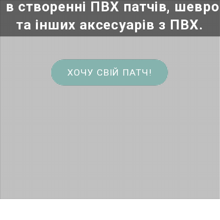
1
в
с
т
в
о
р
е
н
н
і
П
В
Х
п
а
т
ч
і
в
,
ш
е
в
р
о
т
а
і
н
ш
и
х
а
к
с
е
с
у
а
р
і
в
з
П
В
Х
.
ХОЧУ СВІЙ ПАТЧ!