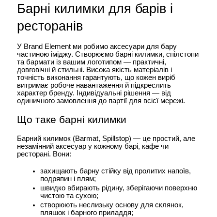
Барні килимки для барів і 
ресторанів
У Brand Element ми робимо аксесуари для бару 
частиною іміджу. Створюємо барні килимки, спілстопи 
та бармати із вашим логотипом — практичні, 
довговічні й стильні. Висока якість матеріалів і 
точність виконання гарантують, що кожен виріб 
витримає робоче навантаження й підкреслить 
характер бренду. Індивідуальні рішення — від 
одиничного замовлення до партії для всієї мережі.
Що таке барні килимки
Барний килимок (Barmat, Spillstop) — це простий, але 
незамінний аксесуар у кожному барі, кафе чи 
ресторані. Вони:
захищають барну стійку від пролитих напоїв, 
подряпин і плям;
швидко вбирають рідину, зберігаючи поверхню 
чистою та сухою;
створюють неслизьку основу для склянок, 
пляшок і барного приладдя;