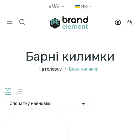
₴
UAH
Укр
Барні килимки
На головну
Барні килимки

Спочатку найновіші