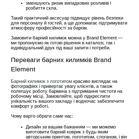
зменшують ризик випадкових розливів і 
розбиття скла.
Такий практичний аксесуар підвищує рівень безпеки 
для персоналу й гостей, а ще допомагає підтримувати 
атмосферу професійності за баром.
Замовити барний килимок можна у Brand Element — 
ми пропонуємо як готові рішення в каталозі, так і 
індивідуальний друк під ваші запити і потреби.
Переваги барних килимків Brand 
Element
Барний килимок з логотипом
 красиво виглядає на 
фотографіях і привертає увагу клієнтів, а також 
полегшує роботу бармена з підтримання чистоти на 
робочому місці. Замовляйте, щоб підкреслити 
унікальність вашого закладу і водночас забезпечити 
комфорт у роботі.
Чому варто обрати саме нас:
Дизайн за вашим бажанням — ми можемо 
виготовити барний коврик з будь-яким 
авторським принтом, логотипом, слоганом, і він 