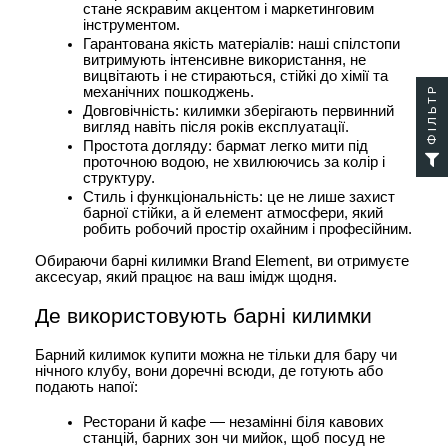
стане яскравим акцентом і маркетинговим 
інструментом.
Гарантована якість матеріалів: наші спілстопи 
витримують інтенсивне використання, не 
вицвітають і не стираються, стійкі до хімії та 
ФІЛЬТР
механічних пошкоджень.
Довговічність: килимки зберігають первинний 
вигляд навіть після років експлуатації.
Простота догляду: бармат легко мити під 
проточною водою, не хвилюючись за колір і 
структуру.
Стиль і функціональність: це не лише захист 
барної стійки, а й елемент атмосфери, який 
робить робочий простір охайним і професійним.
Обираючи барні килимки Brand Element, ви отримуєте 
аксесуар, який працює на ваш імідж щодня.
Де використовують барні килимки
Барний килимок купити можна не тільки для бару чи 
нічного клубу, вони доречні всюди, де готують або 
подають напої:
Ресторани й кафе — незамінні біля кавових 
станцій, барних зон чи мийок, щоб посуд не 