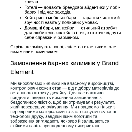
ковзав.
Готелі — додають брендової айдентики у лобі-
барах і під час заходів.
Кейтеринг і мобільні бари — гарантія чистоти й 
зручності навіть у польових умовах.
Домашні бари, манкейви — стильний атрибут 
для любителів коктейлів і тих, хто хоче відчути 
себе справжнім барменом.
Скрізь, де змішують напої, спілстоп стає тихим, але 
незамінним помічником.
Замовлення барних килимків у Brand 
Element
Ми виробляємо килимки на власному виробництві,
контролюючи кожен етап — від підбору матеріалів до
останнього штриху дизайну. Для нас важливо
поєднати швидкість виконання замовлення з
бездоганною якістю, щоб ви отримували результат,
який перевершує очікування. Ми працюємо тільки з
перевіреними матеріалами та застосовуємо сучасні
технології друку, завдяки яким логотипи та
зображення виглядають яскраво й залишаються
стійкими навіть при щоденному використанні.