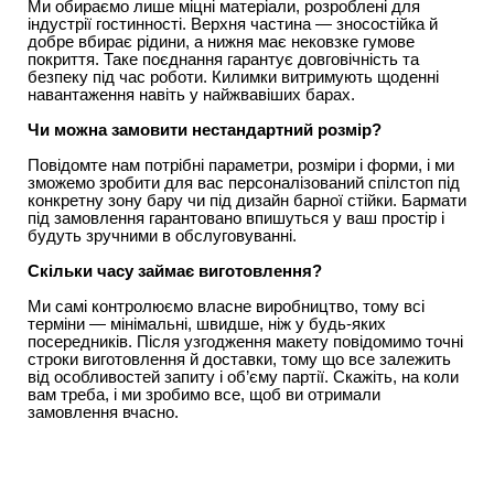
Ми обираємо лише міцні матеріали, розроблені для 
індустрії гостинності. Верхня частина — зносостійка й 
добре вбирає рідини, а нижня має нековзке гумове 
покриття. Таке поєднання гарантує довговічність та 
безпеку під час роботи. Килимки витримують щоденні 
навантаження навіть у найжвавіших барах.
Чи можна замовити нестандартний розмір?
Повідомте нам потрібні параметри, розміри і форми, і ми 
зможемо зробити для вас персоналізований спілстоп під 
конкретну зону бару чи під дизайн барної стійки. Бармати 
під замовлення гарантовано впишуться у ваш простір і 
будуть зручними в обслуговуванні.
Скільки часу займає виготовлення?
Ми самі контролюємо власне виробництво, тому всі 
терміни — мінімальні, швидше, ніж у будь-яких 
посередників. Після узгодження макету повідомимо точні 
строки виготовлення й доставки, тому що все залежить 
від особливостей запиту і об’єму партії. Скажіть, на коли 
вам треба, і ми зробимо все, щоб ви отримали 
замовлення вчасно.