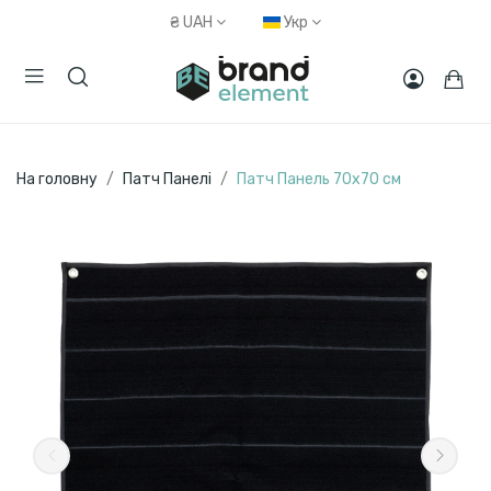
₴
UAH
Укр
На головну
Патч Панелі
Патч Панель 70х70 см