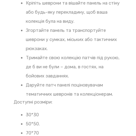
Кріпіть шеврони та вішайте панель на стіну
або будь-яку перекладину, щоб ваша
колекція була на виду.
Згортайте панель та транспортуйте
шеврони у сумках, міських або тактичних
рюкзаках.
Тримайте свою колекцію патчів під рукою,
де б ви не були – дома, в гостях, на
бойових завданнях.
Даруйте патч панелі поціновувачам
тематичних шевронів та колекціонерам.
Доступні розміри:
30*30
50*50.
70*70