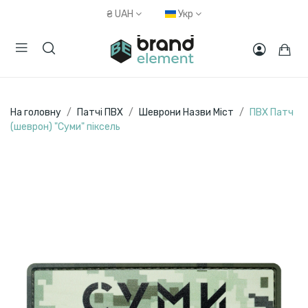
₴
UAH
Укр
На головну
Патчі ПВХ
Шеврони Назви Міст
ПВХ Патч
(шеврон) "Суми" піксель