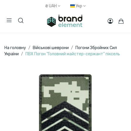
₴
UAH
Укр
На головну
Військові шеврони
Погони Збройних Сил
України
ПВХ Погон "Головний майстер-сержант" піксель