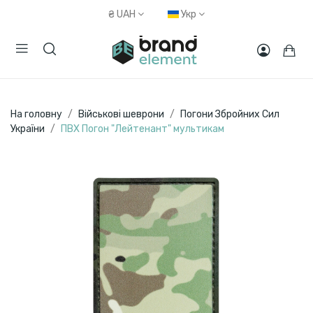
₴
UAH
Укр
На головну
Військові шеврони
Погони Збройних Сил
України
ПВХ Погон "Лейтенант" мультикам