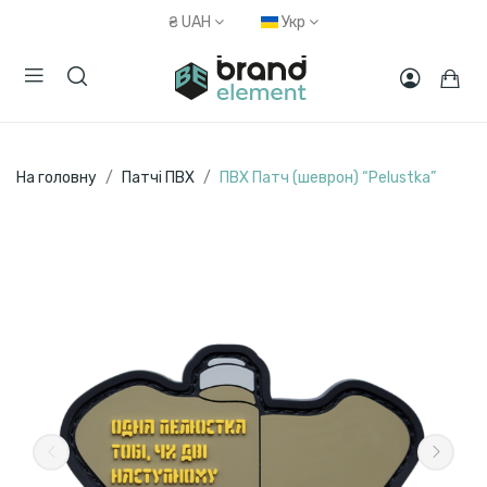
₴
UAH
Укр
На головну
Патчі ПВХ
ПВХ Патч (шеврон) “Pelustka”