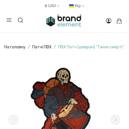
₴
UAH
Укр
На головну
Патчі ПВХ
ПВХ Патч (шеврон) "Танок смерті"