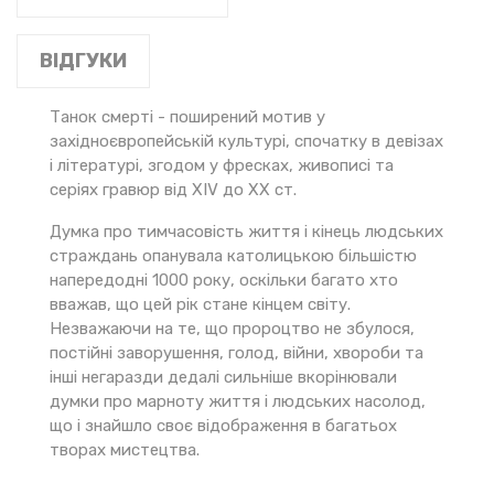
ВІДГУКИ
Танок смерті - поширений мотив у
західноєвропейській культурі, спочатку в девізах
і літературі, згодом у фресках, живописі та
серіях гравюр від XIV до XX ст.
Думка про тимчасовість життя і кінець людських
страждань опанувала католицькою більшістю
напередодні 1000 року, оскільки багато хто
вважав, що цей рік стане кінцем світу.
Незважаючи на те, що пророцтво не збулося,
постійні заворушення, голод, війни, хвороби та
інші негаразди дедалі сильніше вкорінювали
думки про марноту життя і людських насолод,
що і знайшло своє відображення в багатьох
творах мистецтва.