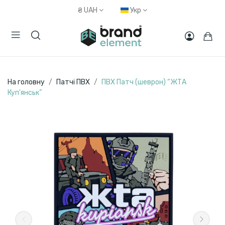
₴
UAH
Укр
На головну
Патчі ПВХ
ПВХ Патч (шеврон) “ЖТА
Куп'янськ”