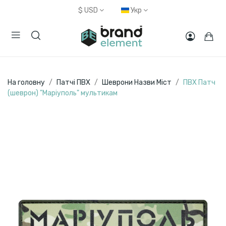
$
USD
Укр
На головну
Патчі ПВХ
Шеврони Назви Міст
ПВХ Патч
(шеврон) "Маріуполь" мультикам