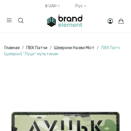
₴
UAH
Рус
Главная
ПВХ Патчи
Шеврони Назви Міст
ПВХ Патч
(шеврон) "Луцк" мультикам