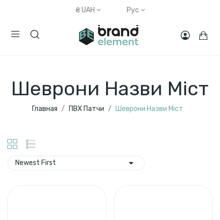
₴
UAH
Рус
Шеврони Назви Міст
Главная
ПВХ Патчи
Шеврони Назви Міст

Newest First