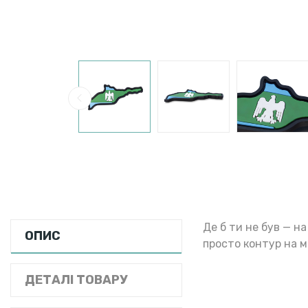
Де б ти не був — н
ОПИС
просто контур на ма
ДЕТАЛІ ТОВАРУ