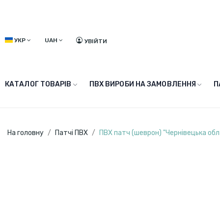
УКР
UAH
УВІЙТИ
КАТАЛОГ ТОВАРІВ
ПВХ ВИРОБИ НА ЗАМОВЛЕННЯ
П
На головну
Патчі ПВХ
ПВХ патч (шеврон) "Чернівецька обл