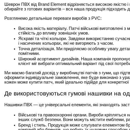
Шеврон ПВХ від Brand Element відрізняється високою якістю і 
обирайте з готових варіантів – вся наша продукція підходить д
Розглянемо детальніше переваги виробів з PVC:
Висока якість матеріалу. 
Патчі військові
 виготовлені з м
стійкість до впливу зовнішніх умов.
Яскраві та чіткі кольори. Завдяки використанню сучасн
і насичених кольорах, які не вигоряють з часом.
Точна деталізація. Ми приділяємо особливу увагу деталя
помітними.
Широкий асортимент дизайнів. Наша компанія пропонує 
клієнт міг вибрати оптимальний варіант під свої потреби
Ми маємо багатий досвід у виробництві патчів з гуми, що підтве
оформити індивідуальне замовлення, яке буде виконано з урах
кожен може 
купити патч
, який ідеально підійде для конкретної
Де використовуються гумові нашивки на од
Нашивки ПВХ — це універсальні елементи, які знаходять засто
Військові та правоохоронні органи. Вироби кріпляться н
інших служб безпеки. Вони можуть містити емблеми, ран
Бренд і стиль. Продукція може слугувати елементом бр
компаній або брендів, що робить їх чудовим способом 