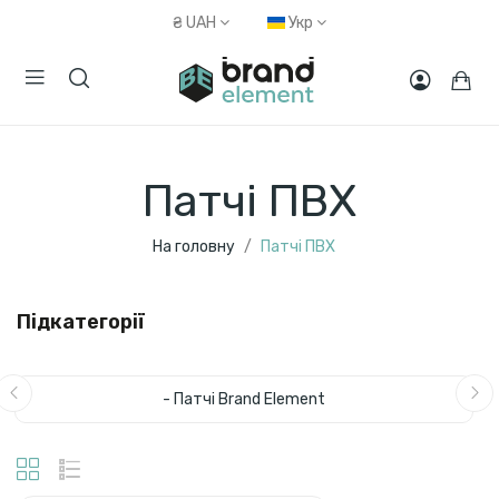
₴
UAH
Укр
Патчі ПВХ
На головну
Патчі ПВХ
Підкатегорії
- Патчі Brand Element