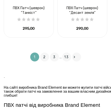
ПВХ Патч (шеврон)
ПВХ Патч (шеврон)
“Танкіст”
“Десант земля”
295,00 ₴
290,00 ₴

1
2
3
…
13
`
На сайті виробника Brand Element ви можете 
к
упити патчі війс
також обрати 
патчі на замовлення
 за вашим власним дизайном.
глибше!
ПВХ патчі від виробника Brand Element