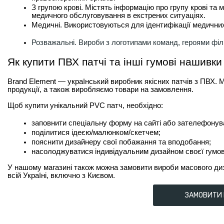
З групою крові. Містять інформацію про групу крові та 
медичного обслуговування в екстрених ситуаціях.
Медичні. Використовуються для ідентифікації медичних 
Розважальні. Вироби з логотипами команд, героями фі
Як купити ПВХ патчі та інші гумові нашивки
Brand Element — український виробник якісних патчів з ПВХ. 
продукції, а також виробляємо товари на замовлення.
Щоб купити унікальний PVC патч, необхідно:
заповнити спеціальну форму на сайті або зателефонув
поділитися ідеєю/малюнком/скетчем;
пояснити дизайнеру свої побажання та вподобання;
насолоджуватися індивідуальним дизайном своєї гумов
У нашому магазині також можна замовити вироби масового диз
всій Україні, включно з Києвом.
ЗАМОВИТИ 