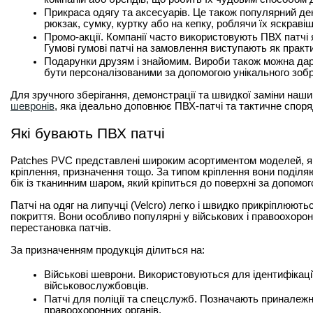
Прикраса одягу та аксесуарів. Це також популярний дек
рюкзак, сумку, куртку або на кепку, роблячи їх яскраві
Промо-акції. Компанії часто використовують ПВХ патчі 
Гумові 
гумові патчі на замовлення 
виступають як практи
Подарунки друзям і знайомим. Вироби також можна дару
бути персоналізованими за допомогою унікального зобр
Для зручного зберігання, демонстрації та швидкої заміни на
шевронів
, яка ідеально доповнює ПВХ-патчі та тактичне спор
Які бувають ПВХ патчі
Patches PVC представлені широким асортиментом моделей, які
кріплення, призначення тощо. За типом кріплення вони поділяю
бік із тканинним шаром, який кріпиться до поверхні за допомо
Патчі на одяг
 на липучці (Velcro) легко і швидко прикріплюютьс
покриття. Вони особливо популярні у військових і правоохорон
перестановка патчів.
За призначенням продукція ділиться на:
Військові шеврони. Використовуються для ідентифікації п
військовослужбовців.
Патчі для поліції та спецслужб. Позначають приналежніс
правоохоронних органів.