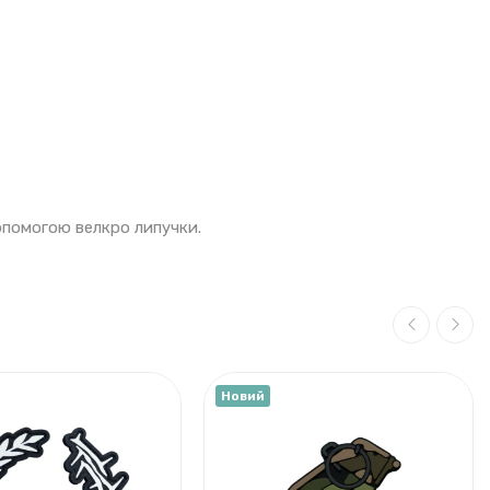
допомогою велкро липучки.
Новий