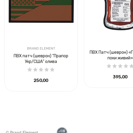
BRAND ELEMENT
ПВХ Патч (шеврон) «
ПВХ патч (шеврон) "Прапор
поки живий
Укр/США" олива
395,00 ₴
250,00 ₴
© Brand Element.