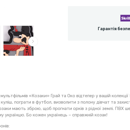
Гарантія безп
мультфільмів «Козаки» Грай та Око відтепер у вашій колекції П
куліш, пограти в футбол, визволити з полону дівчат та захисти
козаки мають зброю, щоб прогнати орків з рідної землі. ПВХ 
у українцю. Бо кожен українець – справжній козак!
онів: