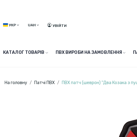
УКР
UAH
УВІЙТИ
КАТАЛОГ ТОВАРІВ
ПВХ ВИРОБИ НА ЗАМОВЛЕННЯ
П
На головну
Патчі ПВХ
ПВХ патч (шеврон) "Два Козака з п