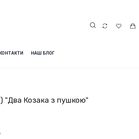
КОНТАКТИ
НАШ БЛОГ
) "Два Козака з пушкою"
в