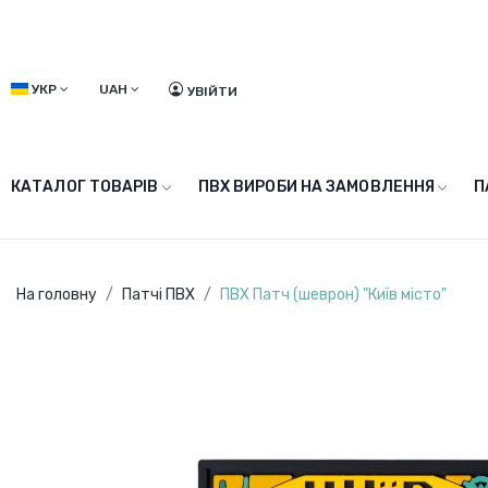
УКР
UAH
УВІЙТИ
КАТАЛОГ ТОВАРІВ
ПВХ ВИРОБИ НА ЗАМОВЛЕННЯ
П
На головну
Патчі ПВХ
ПВХ Патч (шеврон) "Київ місто"