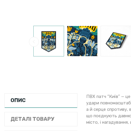
ПВХ патч “Київ” — це
ОПИС
удари повномасштабн
а й серце спротиву, 
що поєднують давню с
ДЕТАЛІ ТОВАРУ
місто, і нагадування,