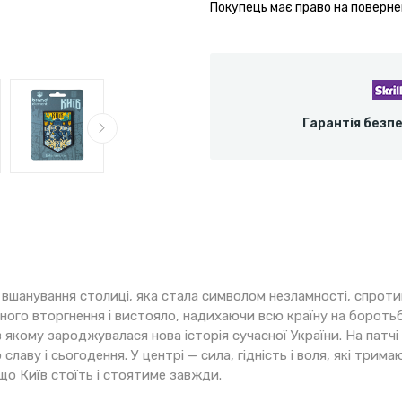
Покупець має право на поверне
Гарантія безп
 вшанування столиці, яка стала символом незламності, спроти
ого вторгнення і вистояло, надихаючи всю країну на боротьбу
в якому зароджувалася нова історія сучасної України. На патч
лаву і сьогодення. У центрі — сила, гідність і воля, які три
 що Київ стоїть і стоятиме завжди.