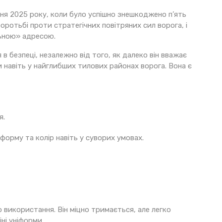
ня 2025 року, коли було успішно знешкоджено п’ять
оротьбі проти стратегічних повітряних сил ворога, і
льною» адресою.
в безпеці, незалежно від того, як далеко він вважає
ри навіть у найглибших тилових районах ворога. Вона є
я.
форму та колір навіть у суворих умовах.
 використання. Він міцно тримається, але легко
ні уніформи.