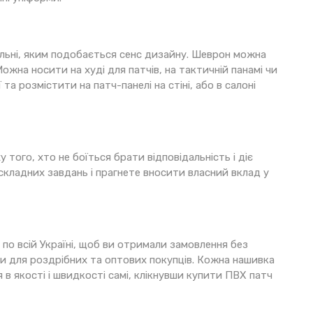
ивільні, яким подобається сенс дизайну. Шеврон можна
жна носити на худі для патчів, на тактичній панамі чи
 та розмістити на патч-панелі на стіні, або в салоні
 того, хто не боїться брати відповідальність і діє
складних завдань і прагнете вносити власний вклад у
по всій Україні, щоб ви отримали замовлення без
ви для роздрібних та оптових покупців. Кожна нашивка
в якості і швидкості самі, клікнувши купити ПВХ патч