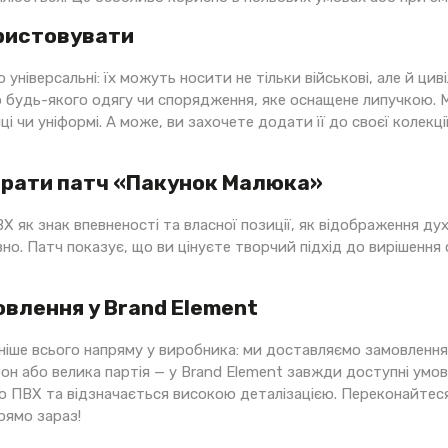
ористовувати
 універсальні: їх можуть носити не тільки військові, але й ц
будь-якого одягу чи спорядження, яке оснащене липучкою. Мо
і чи уніформі. А може, ви захочете додати її до своєї колекції
брати патч «Пакунок Малюка»
Х як знак впевненості та власної позиції, як відображення духу
о. Патч показує, що ви цінуєте творчий підхід до вирішення 
влення у Brand Element
іше всього напряму у виробника: ми доставляємо замовлення 
он або велика партія — у Brand Element завжди доступні умо
о ПВХ та відзначається високою деталізацією. Переконайтеся 
рямо зараз!