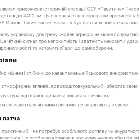
люка» присвячена історичній операції СБУ «Павутина» 1 черв
ідстані до 4400 км. Ця операція стала справжнім проривом у б
СБУ Малюк. Таким чином, «пакет» був доставлений за «прави
нову українську доктрину: жоден агресор не може почуватися 
у. Це чіткий сигнал про непохитність і здатність наносити уда
проникливості та непохитної волі до самооборони.
ріали
но міцним і стійким до навантажень військового використанн
 атмосферних впливів, водовідштовхувальний і зберігає свою 
руктура відтворює дизайн з високою точністю.
ти залишаються чіткими і різкими, не вицвітають з часом.
 патча
 практичний, і не потребує особливого догляду чи акуратного
плюється. Це особливо корисно в польових умовах або при змі