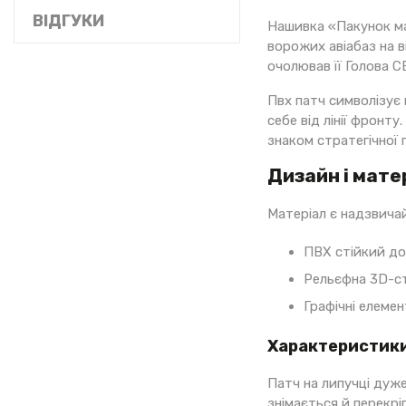
ВІДГУКИ
Нашивка «Пакунок ма
ворожих авіабаз на в
очолював її Голова 
Пвх патч символізує 
себе від лінії фронт
знаком стратегічної 
Дизайн і мате
Матеріал є надзвичай
ПВХ стійкий до
Рельєфна 3D-ст
Графічні елемен
Характеристики
Патч на липучці дуже
знімається й перекрі