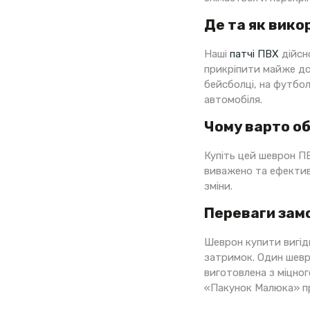
Де та як вик
Наші
патчі ПВХ
дійсно
прикріпити майже до 
бейсболці, на футболц
автомобіля.
Чому варто о
Купіть цей шеврон ПВ
виважено та ефективн
зміни.
Переваги замо
Шеврон купити вигідн
затримок. Один шевр
виготовлена з міцног
«Пакунок Малюка» п