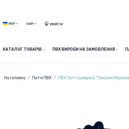
УКР
UAH
УВІЙТИ
КАТАЛОГ ТОВАРІВ
ПВХ ВИРОБИ НА ЗАМОВЛЕННЯ
П
На головну
Патчі ПВХ
ПВХ Патч (шеврон) "Пакунок Малюка