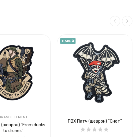
Новий
BRAND ELEMENT
ПВХ Патч (шеврон) “Єнот”
 (шеврон) "From ducks
to drones"