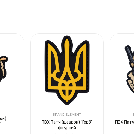
BRAND ELEMENT
он)
ПВХ Патч (шеврон) "Герб"
ПВХ Патч
"
фігурний