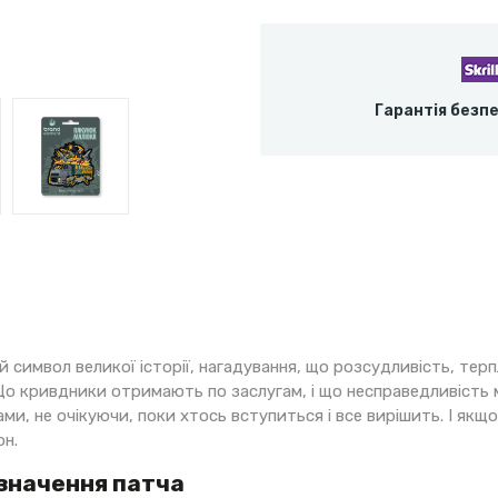
Гарантія безп
 символ великої історії, нагадування, що розсудливість, терп
о кривдники отримають по заслугам, і що несправедливість ма
ми, не очікуючи, поки хтось вступиться і все вирішить. І як
он.
 значення патча