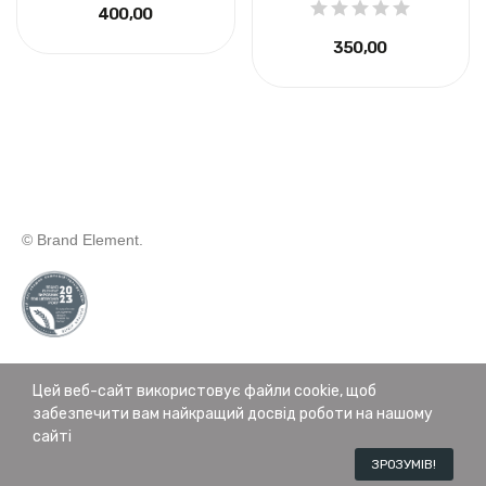
400,00 ₴
350,00 ₴
© Brand Element.
Цей веб-сайт використовує файли cookie, щоб
забезпечити вам найкращий досвід роботи на нашому
Зроблено в
Forforce
сайті
ЗРОЗУМІВ!
Патчі Партнерів
Про нас
Контакти
Наш блог