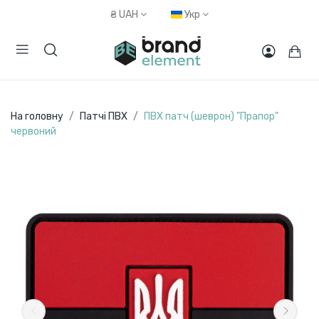
₴
UAH
Укр
На головну
Патчі ПВХ
ПВХ патч (шеврон) "Прапор"
червоний