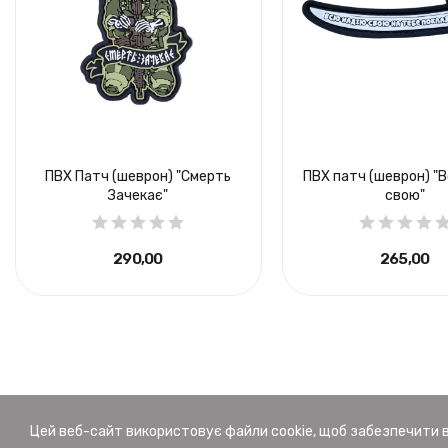
ПВХ Патч (шеврон) "Смерть
ПВХ патч (шеврон) "
Зачекає"
свою"
290,00 ₴
265,00 ₴
Цей веб-сайт використовує файли cookie, щоб забезпечити 
© Brand Element.