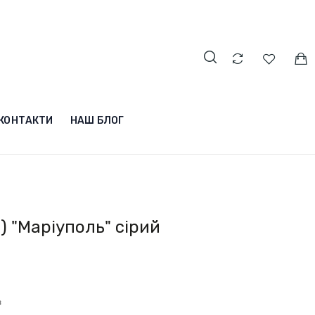
КОНТАКТИ
НАШ БЛОГ
) "Маріуполь" сірий
в