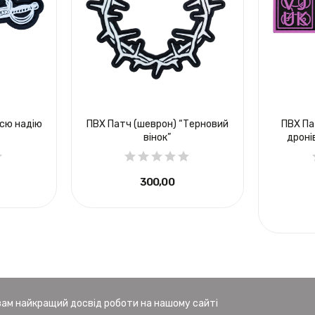
Всю надію
ПВХ Патч (шеврон) “Терновий
ПВХ Па
вінок”
дроні
300,00 ₴
вам найкращий досвід роботи на нашому сайті