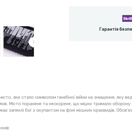
Гарантія безп
місто, яке стало символом ганебної війни на знищення, яку вед
ків. Місто поранене та нескорене, що міцно тримало оборону
ає запеклі бої з окупантом на фоні міських краєвидів. Обов’я
онів: