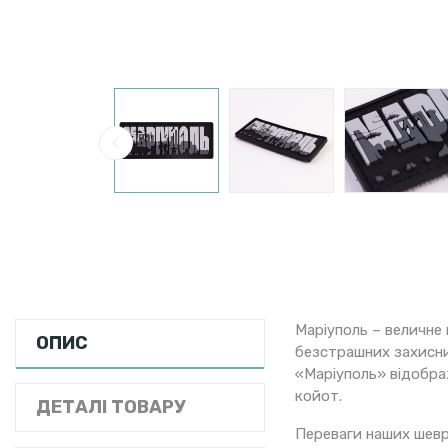
Маріуполь – величне 
ОПИС
безстрашних захисни
«Маріуполь» відображ
койот.
ДЕТАЛІ ТОВАРУ
Переваги наших шевр