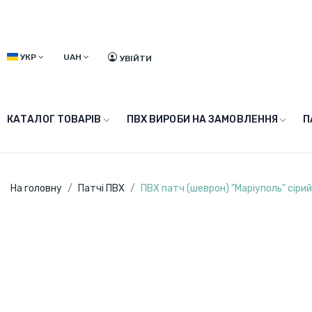
УКР
UAH
УВІЙТИ
КАТАЛОГ ТОВАРІВ
ПВХ ВИРОБИ НА ЗАМОВЛЕННЯ
П
На головну
Патчі ПВХ
ПВХ патч (шеврон) "Маріуполь" сірий