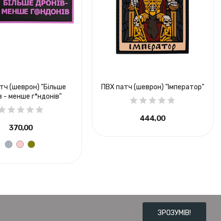
тч (шеврон) "Більше
ПВХ патч (шеврон) "Імператор"
в - менше г*ндонів"
444,00 ₴
370,00 ₴
ЗРОЗУМІВ!
Зроблено в
Forforce