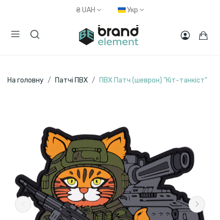
₴
UAH
Укр
На головну
Патчі ПВХ
ПВХ Патч (шеврон) "Кіт-танкіст"