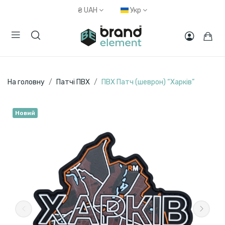
₴
UAH
Укр
На головну
Патчі ПВХ
ПВХ Патч (шеврон) “Харків”
Новий