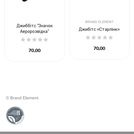
BRAND ELEMENT
Джиббітс "Значок
Джибітс «Старлінк»
Аеророзвідка"
70,00 ₴
70,00 ₴
© Brand Element.