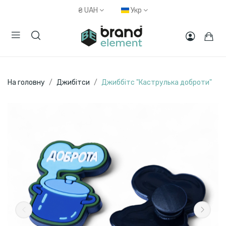
₴
UAH
Укр
На головну
Джибітси
Джиббітс "Каструлька доброти"