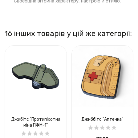
Своєрідна вітрина характеру, настрою й стилю.
16 інших товарів у цій же категорії:
Джибітс "Протипіхотна
Джиббітс "Аптечка"
міна ПФМ-1"