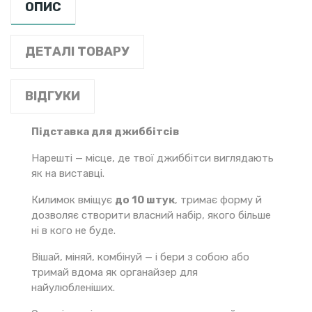
ОПИС
ДЕТАЛІ ТОВАРУ
ВІДГУКИ
Підставка для джиббітсів
Нарешті — місце, де твої джиббітси виглядають
як на виставці.
Килимок вміщує
до 10 штук
, тримає форму й
дозволяє створити власний набір, якого більше
ні в кого не буде.
Вішай, міняй, комбінуй — і бери з собою або
тримай вдома як органайзер для
найулюбленіших.