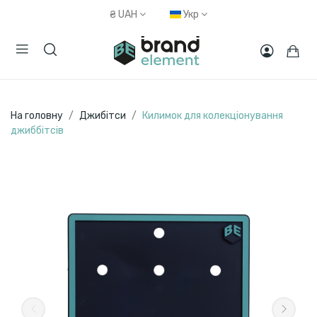
₴
UAH
Укр
На головну
Джибітси
Килимок для колекціонування
джиббітсів