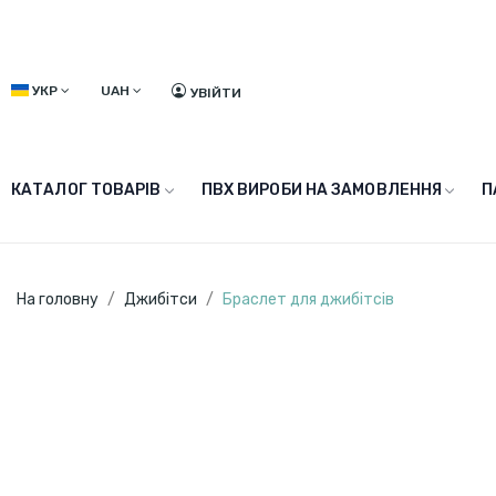
УКР
UAH
УВІЙТИ
КАТАЛОГ ТОВАРІВ
ПВХ ВИРОБИ НА ЗАМОВЛЕННЯ
П
На головну
Джибітси
Браслет для джибітсів