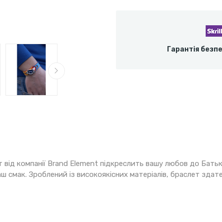
Гарантія безп
т від компанії Brand Element підкреслить вашу любов до Бать
аш смак. Зроблений із високоякісних матеріалів, браслет здат