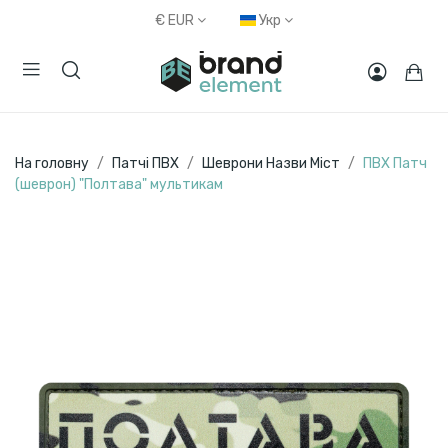
€
EUR
Укр
На головну
Патчі ПВХ
Шеврони Назви Міст
ПВХ Патч
(шеврон) "Полтава" мультикам