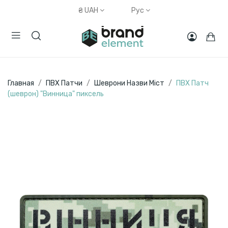
₴
UAH
Рус
Главная
ПВХ Патчи
Шеврони Назви Міст
ПВХ Патч
(шеврон) "Винница" пиксель