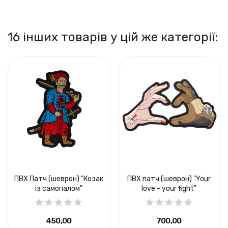
16 інших товарів у цій же категорії:
ПВХ Патч (шеврон) "Козак
ПВХ патч (шеврон) "Your
із самопалом"
love - your fight"
450,00 ₴
700,00 ₴