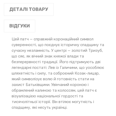
ДЕТАЛІ ТОВАРУ
ВІДГУКИ
Цей патч — справжній коронаційний символ
суверенності, що поєднує історичну спадщину та
сучасну незламність. У центрі — золотий Тризуб,
що сяє, як вічний знак княжої влади та
безперервності традиції. Його підтримують дві
легендарні постаті: Лев із Галичини, що уособлює
шляхетність і силу, та озброєний Козак-лицар,
який символізує волю й готовність стати на
захист Батьківщини. Увінчаний короною і
обрамлений калиною та колоссям, цей патч є
візуалізацією національної гордості та
тисячолітньої історії. Він втілює могутність і
спадщину, які несуть українці.