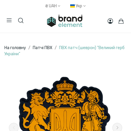
₴
UAH
Укр
На головну
Патчі ПВХ
ПВХ патч (шеврон) "Великий герб
України"