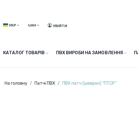
УКР
UAH
УВІЙТИ
КАТАЛОГ ТОВАРІВ
ПВХ ВИРОБИ НА ЗАМОВЛЕННЯ
П
На головну
Патчі ПВХ
ПВХ патч (шеврон) "ПТСР"