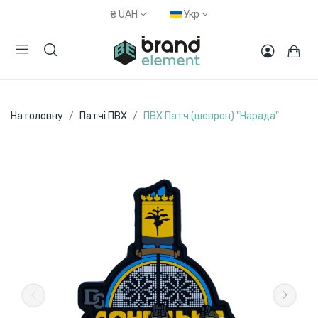
₴
UAH
Укр
На головну
Патчі ПВХ
ПВХ Патч (шеврон) "Нарада"