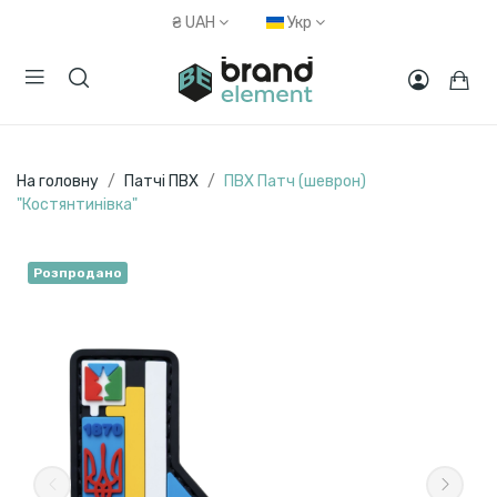
₴
UAH
Укр
На головну
Патчі ПВХ
ПВХ Патч (шеврон)
"Костянтинівка"
Розпродано