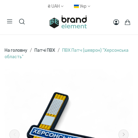
₴
UAH
Укр
На головну
Патчі ПВХ
ПВХ Патч (шеврон) "Херсонська
область"