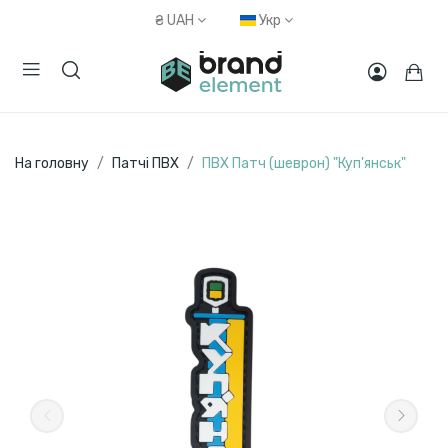
₴
UAH
Укр
На головну
Патчі ПВХ
ПВХ Патч (шеврон) "Куп'янськ"