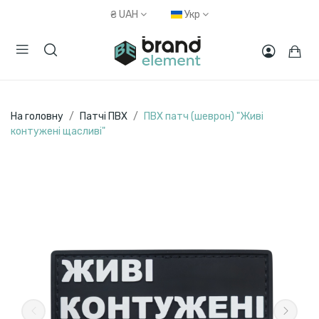
₴
UAH
Укр
На головну
Патчі ПВХ
ПВХ патч (шеврон) "Живі
контужені щасливі"