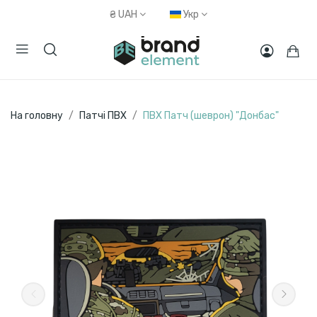
₴
UAH
Укр
На головну
Патчі ПВХ
ПВХ Патч (шеврон) "Донбас"