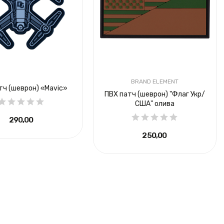
BRAND ELEMENT
тч (шеврон) «Mavic»
ПВХ патч (шеврон) "Флаг Укр/
США" олива
290,00 ₴
250,00 ₴