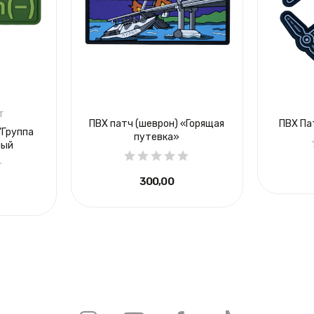
T
ПВХ патч (шеврон) «Горящая
ПВХ Па
"Группа
путевка»
ный
300,00 ₴