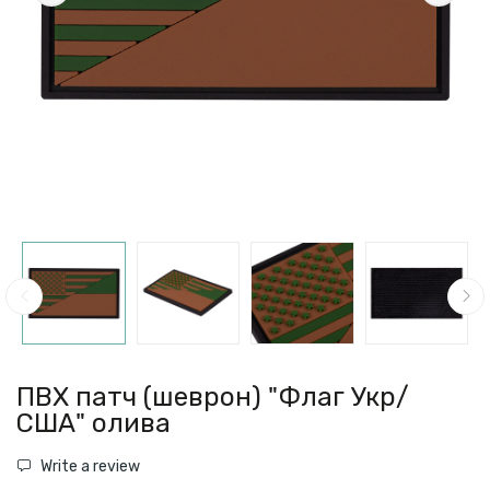
ПВХ патч (шеврон) "Флаг Укр/
США" олива
Write a review