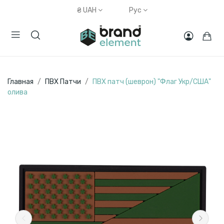
₴
UAH
Рус
Главная
ПВХ Патчи
ПВХ патч (шеврон) "Флаг Укр/США"
олива