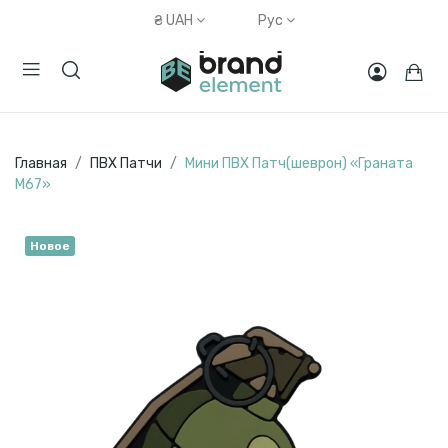
₴
UAH
Рус
Главная
ПВХ Патчи
Мини ПВХ Патч(шеврон) «Граната
M67»
Новое