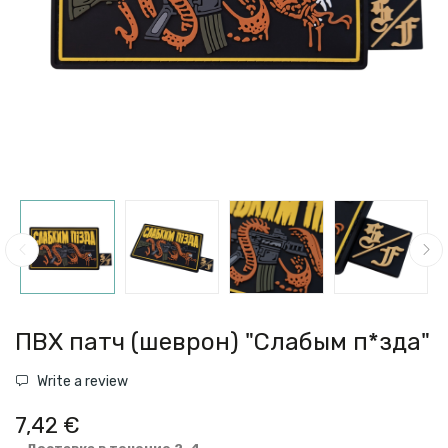
ПВХ патч (шеврон) "Слабым п*зда"
Write a review
7,42 €