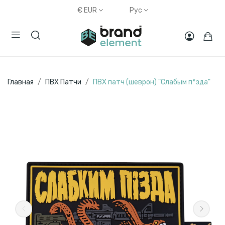
€
EUR
Рус
Главная
ПВХ Патчи
ПВХ патч (шеврон) "Слабым п*зда"