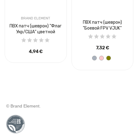
BRAND ELEMENT
ПВХ патч (шеврон)
ПВХ патч (шеврон) "Флаг
"Боевой FPV VJUK"
Укр/США" цветной
7,32 €
4,94 €
© Brand Element.