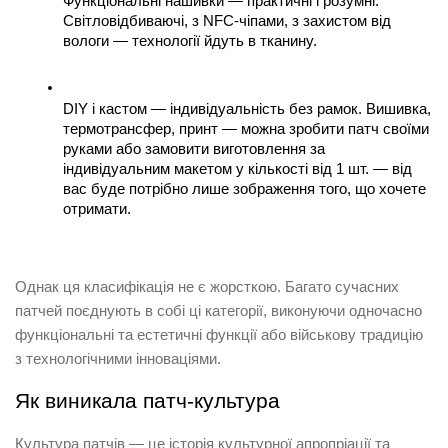
Функціональні нашивки — практичні і розумні. 
Світловідбиваючі, з NFC-чіпами, з захистом від 
вологи — технології йдуть в тканину.
DIY і кастом — індивідуальність без рамок. Вишивка, 
термотрансфер, принт — можна зробити патч своїми 
руками або замовити виготовлення за 
індивідуальним макетом у кількості від 1 шт. — від 
вас буде потрібно лише зображення того, що хочете 
отримати.
Однак ця класифікація не є жорсткою. Багато сучасних 
патчей поєднують в собі ці категорії, виконуючи одночасно 
функціональні та естетичні функції або військову традицію 
з технологічними інноваціями.
Як виникала патч-культура
Культура патчів — це історія культурної апропріації та 