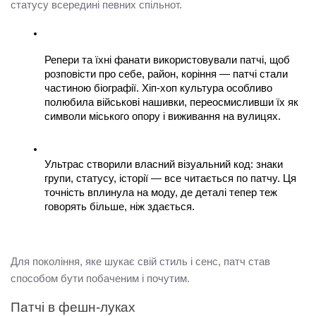
статусу всередині певних спільнот.
Репери та їхні фанати використовували патчі, щоб 
розповісти про себе, район, коріння — патчі стали 
частиною біографії. Хіп-хоп культура особливо 
полюбила військові нашивки, переосмисливши їх як 
символи міського опору і виживання на вулицях.
Ультрас створили власний візуальний код: знаки 
групи, статусу, історії — все читається по патчу. Ця 
точність вплинула на моду, де деталі тепер теж 
говорять більше, ніж здається.
Для покоління, яке шукає свій стиль і сенс, патч став 
способом бути побаченим і почутим.
Патчі в фешн-луках