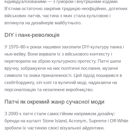
індивідуалізованими — з гумором і внутрішніми кодами. 
В'єтнам остаточно закріпив традицію неофіційних, дотепних 
військових патчів, частина з яких стала культовою і 
вплинула на дизайнерів майбутнього.
DIY і панк-революція
У 1970–80-х роках нашивки захопили DIY-культуру панка і 
нью-вейву. Вони вирвали їх з військового контексту і 
перетворили на зброю культурного протесту. Патчі шили 
вручну, зображуючи на них політичні послання, музичні 
символи та знаки приналежності. Цей підхід поширився в 
скейтбордингу, хіп-хопі та вуличній моді, надихаючи на 
персоналізацію та незалежне виробництво.
Патчі як окремий жанр сучасної моди
З 2000-х патчі стали самостійним напрямком дизайну: 
бренди на кшталт Stone Island, Acronym, Supreme і Off-White 
зробили їх частиною своєї візуальної айдентики. 