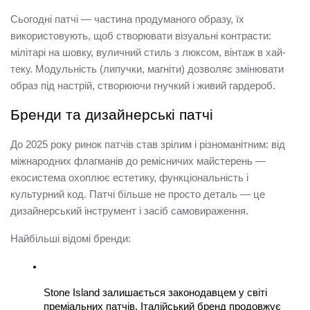
Сьогодні патчі — частина продуманого образу, їх 
використовують, щоб створювати візуальні контрасти: 
мілітарі на шовку, вуличний стиль з люксом, вінтаж в хай-
теку. Модульність (липучки, магніти) дозволяє змінювати 
образ під настрій, створюючи гнучкий і живий гардероб.
Бренди та дизайнерські патчі
До 2025 року ринок патчів став зрілим і різноманітним: від 
міжнародних флагманів до ремісничих майстерень — 
екосистема охоплює естетику, функціональність і 
культурний код. Патчі більше не просто деталь — це 
дизайнерський інструмент і засіб самовираження.
Найбільші відомі бренди:
Stone Island залишається законодавцем у світі 
преміальних патчів. Італійський бренд продовжує 