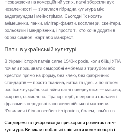
Незважаючи на комерційний успіх, патчі зберегли дух 
незалежності — з'явилася гібридна культура між 
андеграундом і мейнстрімом. Сьогодні їх носять 
анімешники, панки, мілітарі-фанати, косплеєри, скейтери, 
рольовики і мандрівники, і просто ті, хто хоче додати в 
образ символ, жарт або маніфест.
Патчі в українській культурі
В Україні історія патчів сягає 1940-х років, коли бійці УПА 
почали пришивати саморобні емблеми з тризубом або 
хрестом прямо на форму, без клею, без фабричних 
стандартів — просто тканина, нитка та ідея. З початком 
російсько-української війни патчі повернулися — масово, 
яскраво, осмислено. Прапор, герб, шеврони з гаслами і 
фразами з передової заповнили військові магазини. 
З'явилися і більш особисті: з іронією, болем, пам'яттю.
Соцмережі та цифровізація прискорили розвиток патч-
культури. Виникли глобальні спільноти колекціонерів і 