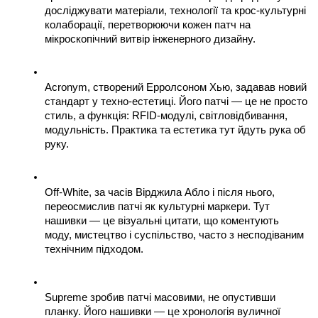
досліджувати матеріали, технології та крос-культурні 
колаборації, перетворюючи кожен патч на 
мікроскопічний витвір інженерного дизайну.
Acronym, створений Ерролсоном Хью, задавав новий 
стандарт у техно-естетиці. Його патчі — це не просто 
стиль, а функція: RFID-модулі, світловідбивання, 
модульність. Практика та естетика тут йдуть рука об 
руку.
Off-White, за часів Вірджила Абло і після нього, 
переосмислив патчі як культурні маркери. Тут 
нашивки — це візуальні цитати, що коментують 
моду, мистецтво і суспільство, часто з несподіваним 
технічним підходом.
Supreme зробив патчі масовими, не опустивши 
планку. Його нашивки — це хронологія вуличної 