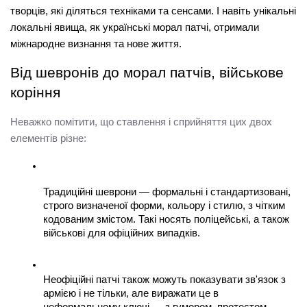
творців, які діляться техніками та сенсами. І навіть унікальні 
локальні явища, як українські 
морал патчі
, отримали 
міжнародне визнання та нове життя.
Від шевронів до морал патчів, військове 
коріння
Неважко помітити, що ставлення і сприйняття цих двох 
елементів різне:
Традиційні шеврони — формальні і стандартизовані, 
строго визначеної форми, кольору і стилю, з чітким 
кодованим змістом. Такі носять поліцейські, а також 
військові для офіційних випадків.
Неофіційні патчі також можуть показувати зв'язок з 
армією і не тільки, але виражати це в 
неформальному ключі — з гумором, протестом, 