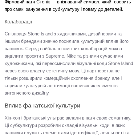
Фірмовий патч 
Стонік
 — впізнаваний символ, який говорить 
про смак, занурення в субкультуру і повагу до деталей.
Колаборації
Співпраця Stone Island з художниками, дизайнерами та 
іншими брендами значно посилила культурний вплив його 
нашивок. Серед найбільш помітних колаборацій можна 
виділити проекти з Supreme, Nike та різними сучасними 
художниками, які переосмислили візуальні коди Stone Island 
через свою власну естетичну мову. Ці партнерства не 
тільки розширили комерційний охоплення бренду, але і 
сприяли культурній легітимації нашивок як елементів 
витонченого дизайну.
Вплив фанатської культури
Хіп-хоп і британські ультрас вклали в патч свою семантику. 
Ці субкультури розробили складні візуальні коди, в яких 
нашивки служать елементами ідентифікації, лояльності та 