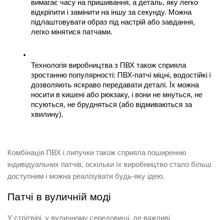
вимагає часу на пришивання, а деталь, яку легко 
відкріпити і замінити на іншу за секунду. Можна 
підлаштовувати образ під настрій або завдання, 
легко мінятися патчами.
Технологія виробництва з ПВХ також сприяла 
зростанню популярності: ПВХ-патчі міцні, водостійкі і 
дозволяють яскраво передавати деталі. Їх можна 
носити в кишені або рюкзаку, і вони не мнуться, не 
псуються, не брудняться (або відмиваються за 
хвилину).
Комбінація ПВХ і липучки також сприяла поширенню 
індивідуальних патчів, оскільки їх виробництво стало більш 
доступним і можна реалізувати будь-яку ідею.
Патчі в вуличній моді
У стрітвірі, у вуличному середовищі, де важливі 