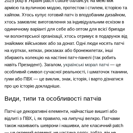
2025 році в Україні 
patch culture
 балансує на межі між 
армією та вуличною модою, протестом і стилем, історією та 
хайпом. Хтось купує готовий патч із вподобаним дизайном, 
хтось замовляє виготовлення за індивідуальним ескізом в 
одиничному варіанті для себе або оптом для всієї бригади 
чи волонтерської організації, хтось отримує в подарунок від 
знайомих військових або за донат. Одні люди носять патчі 
на куртках, кепках, рюкзаках або бронежилетах, інші 
збирають колекцію на настінні патч-панелі (так робить 
навіть Президент). Загалом, 
українські морал патчі
 — це 
особливий символ сучасної реальності, і шматочок тканини, 
гуми або ПВХ — це виклик, знак, історія, і варто дізнатися 
про цю історію докладніше.
Види, типи та особливості патчів
Патчі це
 декоративні елементи, найчастіше вишиті або 
відлиті з ПВХ, і, як правило, на липучці велкро. Патчами 
також називають шеврони і нашивки, але класичний patch 
— це окремий елемент, не частина одягу, тобто, він не 