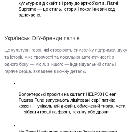
культури: від скейтів і репу до арт-об'єктів. Патчі 
Supreme — це стиль, історія і поколіннєвий код 
одночасно.
Українські DIY-бренди патчів
Це культурні герої, які створюють символіку підтримки, духу 
та історії, мікс творчості та локальної автентичності: з 
одного боку — місія, з іншого — індивідуальний стиль і 
гаряче серце, вкладене в кожну деталь.
Волонтерські проєкти на кшталт HELP99 і Clean 
Futures Fund випускають лімітовані серії патчів: 
кожен — унікальний дизайн, обмежений тираж, мета 
— зібрати гроші на фронт, техніку або дрони.
На Prom і Instagram десятки майстрів створюють 