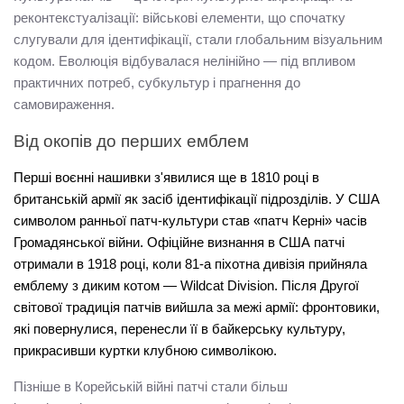
реконтекстуалізації: військові елементи, що спочатку 
слугували для ідентифікації, стали глобальним візуальним 
кодом. Еволюція відбувалася нелінійно — під впливом 
практичних потреб, субкультур і прагнення до 
самовираження.
Від окопів до перших емблем
Перші 
воєнні нашивки
 з'явилися ще в 1810 році в 
британській армії як засіб ідентифікації підрозділів. У США 
символом ранньої патч-культури став «патч Керні» часів 
Громадянської війни. Офіційне визнання в США патчі 
отримали в 1918 році, коли 81-а піхотна дивізія прийняла 
емблему з диким котом — Wildcat Division. Після Другої 
світової традиція патчів вийшла за межі армії: фронтовики, 
які повернулися, перенесли її в байкерську культуру, 
прикрасивши куртки клубною символікою.
Пізніше в Корейській війні патчі стали більш 