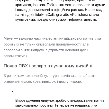
критикою, іронією. Тобто, так можна висловити думки 
і погляди, неможливі в офіційних рамках. Наприклад, 
патчі від «Infidel», «Callsign» або «Punisher» стали 
культовими, поєднуючи гумор і інформативність.
Меми — важлива частина естетики військових патчів, яка 
робить їх не тільки символами приналежності, але і 
способом зняти напругу, підтримати бойовий дух і 
запам'ятатися.
Поява ПВХ і велкро в сучасному дизайні
З розвитком технологій культура патчів стала набагато 
різноманітнішою, креативнішою і доступнішою:
Впровадження липучок зробило використання патчів 
максимально простим. Тепер це не нашивка, яка 