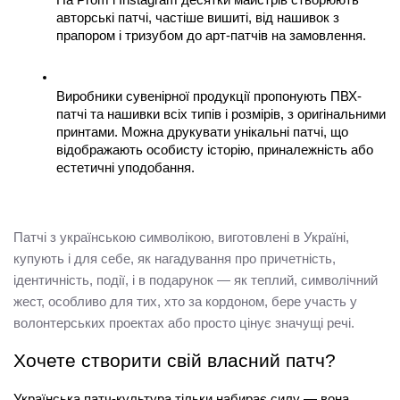
авторські патчі, частіше вишиті, від нашивок з 
прапором і тризубом до арт-патчів на замовлення.
Виробники сувенірної продукції пропонують ПВХ-
патчі та нашивки всіх типів і розмірів, з оригінальними 
принтами. Можна друкувати унікальні патчі, що 
відображають особисту історію, приналежність або 
естетичні уподобання.
Патчі з українською символікою, виготовлені в Україні, 
купують і для себе, як нагадування про причетність, 
ідентичність, події, і в подарунок — як теплий, символічний 
жест, особливо для тих, хто за кордоном, бере участь у 
волонтерських проектах або просто цінує значущі речі.
Хочете створити свій власний патч?
Українська 
патч-культура
 тільки набирає силу — вона 