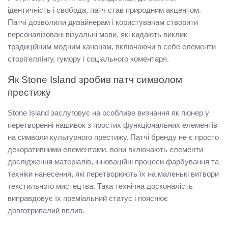
ідентичність і свобода, патч став природним акцентом. 
Патчі дозволили дизайнерам і користувачам створити 
персоналізовані візуальні мови, які кидають виклик 
традиційним модним канонам, включаючи в себе елементи 
сторітеллінгу, гумору і соціального коментаря.
Як Stone Island зробив патч символом 
престижу
Stone Island заслуговує на особливе визнання як піонер у 
перетворенні нашивок з простих функціональних елементів 
на символи культурного престижу. Патчі бренду не є просто 
декоративними елементами, вони включають елементи 
дослідження матеріалів, інноваційні процеси фарбування та 
техніки нанесення, які перетворюють їх на маленькі витвори 
текстильного мистецтва. Така технічна досконалість 
виправдовує їх преміальний статус і пояснює 
довготривалий вплив.