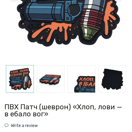
ПВХ Патч (шеврон) «Хлоп, лови —
в ебало вог»
Write a review