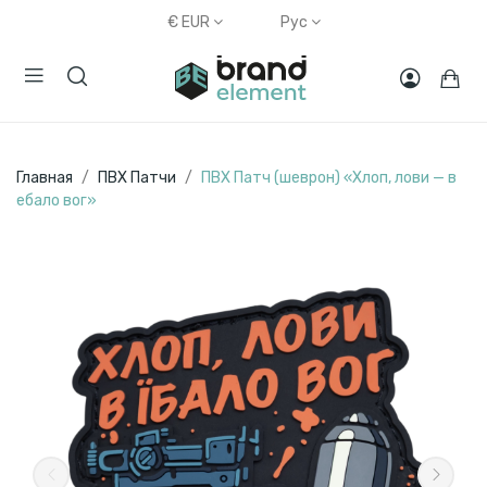
€
EUR
Рус
Главная
ПВХ Патчи
ПВХ Патч (шеврон) «Хлоп, лови — в
ебало вог»