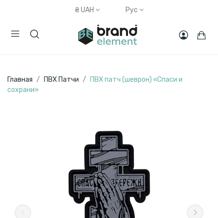
₴
UAH
Рус
Главная
ПВХ Патчи
ПВХ патч (шеврон) «Спаси и
сохрани»