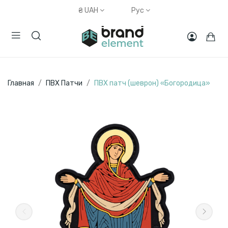
₴
UAH
Рус
Главная
ПВХ Патчи
ПВХ патч (шеврон) «Богородица»