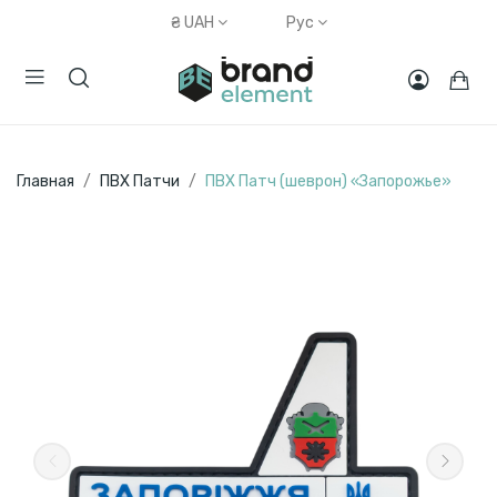
₴
UAH
Рус
Главная
ПВХ Патчи
ПВХ Патч (шеврон) «Запорожье»